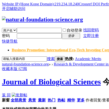
Website IP (Hong Kong Domain):219.234.18.240
Crossref DOI Prefi
开启辅助访问
找回密码
自动登录
密码
立即注册
登录
快捷导航
Business Promotion: International Eco-Tech Investing Corp
搜索
热搜:
Academic Merits
搜索
natural-foundation-science.org
»
›
Research & Development Center in 
收藏本版
|
订阅
Journal of Biological Sciences
返 回
新窗
全部悬赏
悬赏
最新
热门
热帖
精华
更多
作者
回复/查