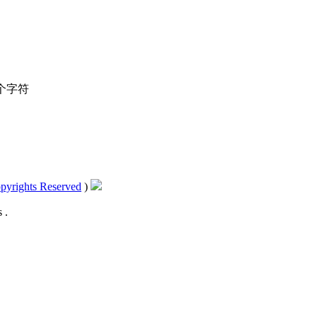
个字符
pyrights Reserved
)
 .