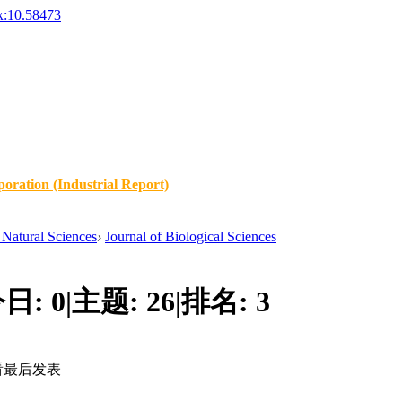
x:10.58473
oration (Industrial Report)
Natural Sciences
›
Journal of Biological Sciences
今日:
0
|
主题:
26
|
排名:
3
看
最后发表