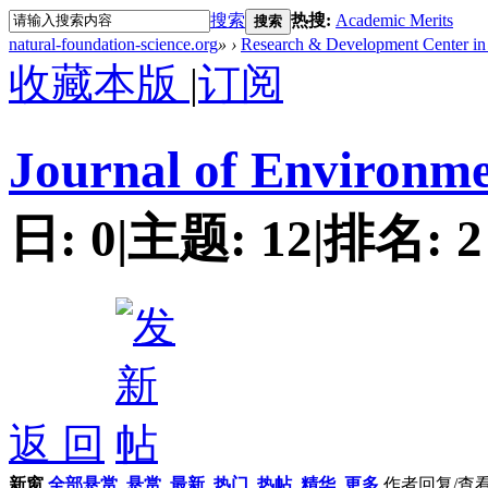
搜索
热搜:
Academic Merits
搜索
natural-foundation-science.org
»
›
Research & Development Center in 
收藏本版
|
订阅
Journal of Environme
日:
0
|
主题:
12
|
排名:
2
返 回
新窗
全部悬赏
悬赏
最新
热门
热帖
精华
更多
作者
回复/查