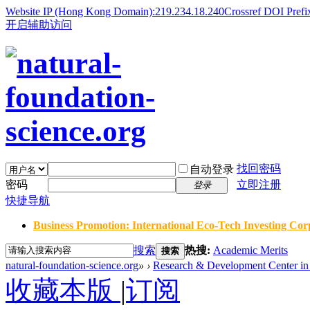
Website IP (Hong Kong Domain):219.234.18.240
Crossref DOI Prefi
开启辅助访问
找回密码
自动登录
密码
立即注册
登录
快捷导航
Business Promotion: International Eco-Tech Investing Corp
搜索
热搜:
Academic Merits
搜索
natural-foundation-science.org
»
›
Research & Development Center in 
收藏本版
|
订阅