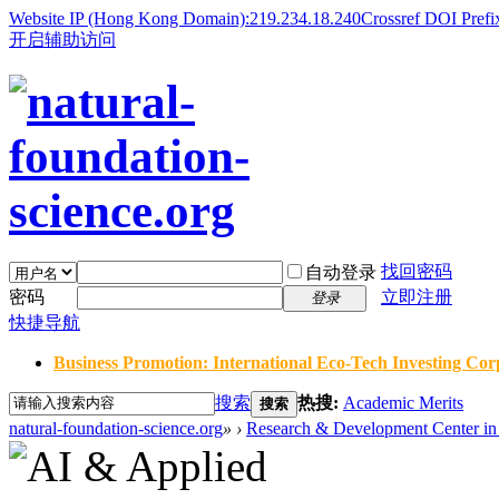
Website IP (Hong Kong Domain):219.234.18.240
Crossref DOI Prefi
开启辅助访问
找回密码
自动登录
密码
立即注册
登录
快捷导航
Business Promotion: International Eco-Tech Investing Corp
搜索
热搜:
Academic Merits
搜索
natural-foundation-science.org
»
›
Research & Development Center in 