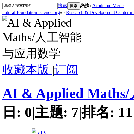
搜索
热搜:
Academic Merits
搜索
natural-foundation-science.org
»
›
Research & Development Center in 
收藏本版
|
订阅
AI & Applied M
日:
0
|
主题:
7
|
排名:
11