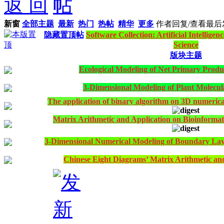
返 回
新窗
全部主题
最新
热门
热帖
精华
更多
作者
回复/查看
最后
隐藏置顶帖
Software Collection: Artificial Intellige
Science
版块主题
Ecological Modeling of Net Primary Produ
3-Dimensional Modeling of Plant Molecul
The application of binary algorithm on 3D numerical
Matrix Arithmetic and Application on Bioinformat
3-Dimensional Numerical Modeling of Boundary Lay
Chinese Eight Diagrams’ Matrix Arithmetic an