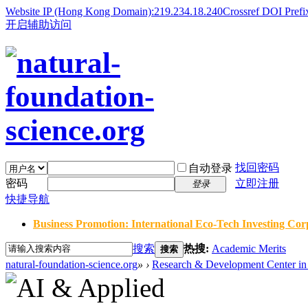
Website IP (Hong Kong Domain):219.234.18.240
Crossref DOI Prefi
开启辅助访问
找回密码
自动登录
密码
立即注册
登录
快捷导航
Business Promotion: International Eco-Tech Investing Corp
搜索
热搜:
Academic Merits
搜索
natural-foundation-science.org
»
›
Research & Development Center in 