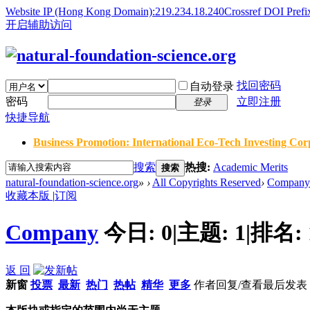
Website IP (Hong Kong Domain):219.234.18.240
Crossref DOI Prefi
开启辅助访问
找回密码
自动登录
密码
立即注册
登录
快捷导航
Business Promotion: International Eco-Tech Investing Corp
搜索
热搜:
Academic Merits
搜索
natural-foundation-science.org
»
›
All Copyrights Reserved
›
Company
收藏本版
|
订阅
Company
今日:
0
|
主题:
1
|
排名:
返 回
新窗
投票
最新
热门
热帖
精华
更多
作者
回复/查看
最后发表