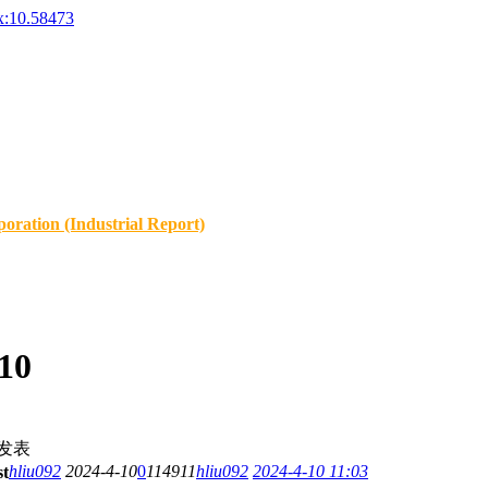
x:10.58473
oration (Industrial Report)
10
发表
hliu092
2024-4-10
0
114911
hliu092
2024-4-10 11:03