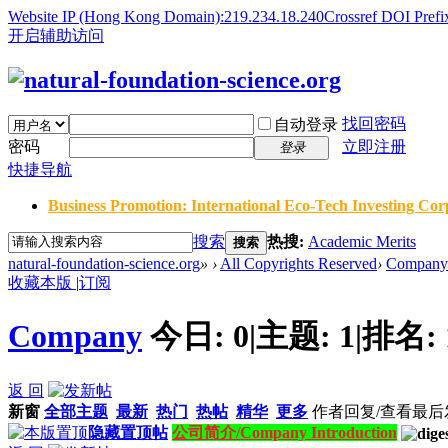
Website IP (Hong Kong Domain):219.234.18.240
Crossref DOI Prefi
开启辅助访问
找回密码
自动登录
密码
立即注册
登录
快捷导航
Business Promotion: International Eco-Tech Investing Corp
搜索
热搜:
Academic Merits
搜索
natural-foundation-science.org
»
›
All Copyrights Reserved
›
Company
收藏本版
|
订阅
Company
今日:
0
|
主题:
1
|
排名:
返 回
新窗
全部主题
最新
热门
热帖
精华
更多
作者
回复/查看
最后
隐藏置顶帖
公司简介/Company Introduction