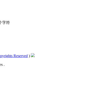
个字符
pyrights Reserved
)
s .