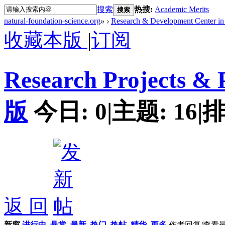
搜索
热搜:
Academic Merits
搜索
natural-foundation-science.org
»
›
Research & Development Center in 
收藏本版
|
订阅
Research Projects 
版
今日:
0
|
主题:
16
|
排
返 回
新窗
进行中
悬赏
最新
热门
热帖
精华
更多
作者
回复/查看