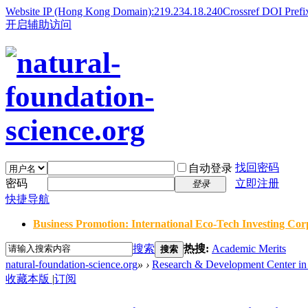
Website IP (Hong Kong Domain):219.234.18.240
Crossref DOI Prefi
开启辅助访问
找回密码
自动登录
密码
立即注册
登录
快捷导航
Business Promotion: International Eco-Tech Investing Corp
搜索
热搜:
Academic Merits
搜索
natural-foundation-science.org
»
›
Research & Development Center in 
收藏本版
|
订阅