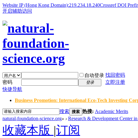
Website IP (Hong Kong Domain):219.234.18.240
Crossref DOI Prefi
开启辅助访问
找回密码
自动登录
密码
立即注册
登录
快捷导航
Business Promotion: International Eco-Tech Investing Corp
搜索
热搜:
Academic Merits
搜索
natural-foundation-science.org
»
›
Research & Development Center in 
收藏本版
|
订阅