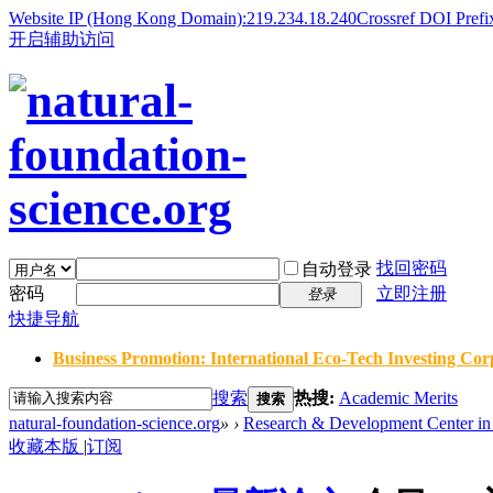
Website IP (Hong Kong Domain):219.234.18.240
Crossref DOI Prefi
开启辅助访问
找回密码
自动登录
密码
立即注册
登录
快捷导航
Business Promotion: International Eco-Tech Investing Corp
搜索
热搜:
Academic Merits
搜索
natural-foundation-science.org
»
›
Research & Development Center in 
收藏本版
|
订阅