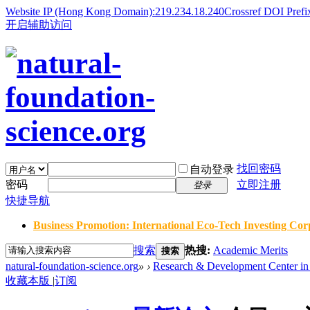
Website IP (Hong Kong Domain):219.234.18.240
Crossref DOI Prefi
开启辅助访问
找回密码
自动登录
密码
立即注册
登录
快捷导航
Business Promotion: International Eco-Tech Investing Corp
搜索
热搜:
Academic Merits
搜索
natural-foundation-science.org
»
›
Research & Development Center in 
收藏本版
|
订阅