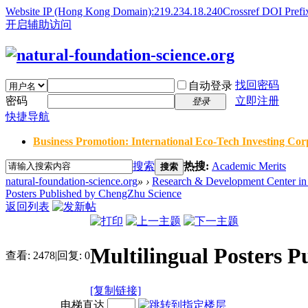
Website IP (Hong Kong Domain):219.234.18.240
Crossref DOI Prefi
开启辅助访问
找回密码
自动登录
密码
立即注册
登录
快捷导航
Business Promotion: International Eco-Tech Investing Corp
搜索
热搜:
Academic Merits
搜索
natural-foundation-science.org
»
›
Research & Development Center in 
Posters Published by ChengZhu Science
返回列表
Multilingual Posters 
查看:
2478
|
回复:
0
[复制链接]
电梯直达