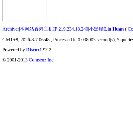
Archiver
|
本网站香港主机IP:219.234.18.240
|
小黑屋
|
Liu Huan
(
Co
GMT+8, 2026-8-7 06:48
, Processed in 0.038903 second(s), 5 queries
Powered by
Discuz!
X3.2
© 2001-2013
Comsenz Inc.