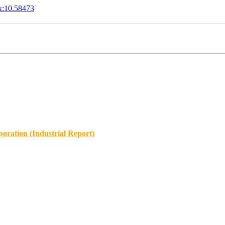
x:10.58473
oration (Industrial Report)