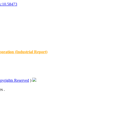
x:10.58473
oration (Industrial Report)
pyrights Reserved
)
s .