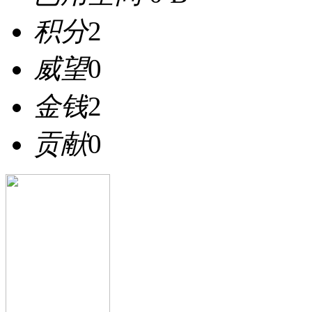
积分
2
威望
0
金钱
2
贡献
0