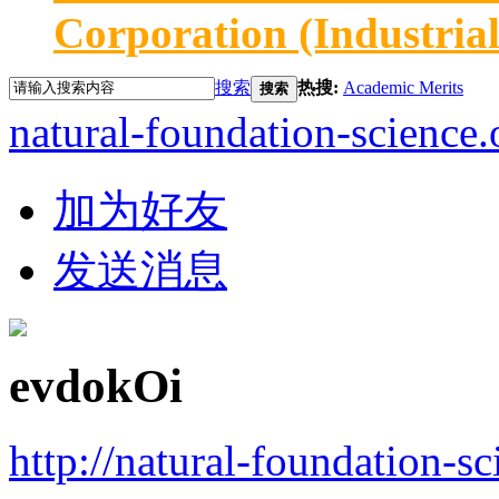
Corporation (Industria
搜索
热搜:
Academic Merits
搜索
natural-foundation-science.
加为好友
发送消息
evdokOi
http://natural-foundation-s