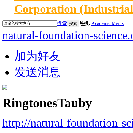
Corporation (Industria
搜索
热搜:
Academic Merits
搜索
natural-foundation-science.
加为好友
发送消息
RingtonesTauby
http://natural-foundation-s