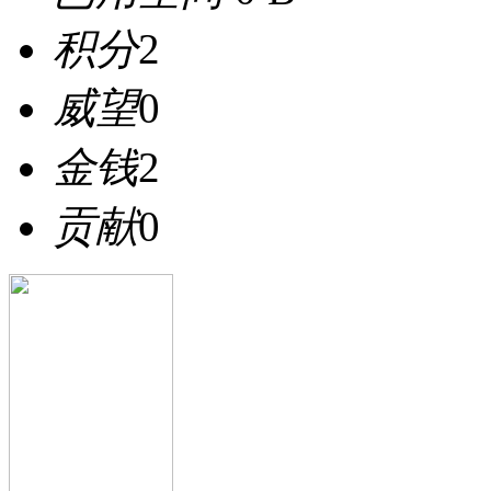
积分
2
威望
0
金钱
2
贡献
0