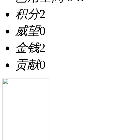
积分
2
威望
0
金钱
2
贡献
0