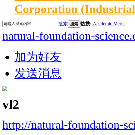
Corporation (Industria
搜索
热搜:
Academic Merits
搜索
natural-foundation-science.
加为好友
发送消息
vl2
http://natural-foundation-s