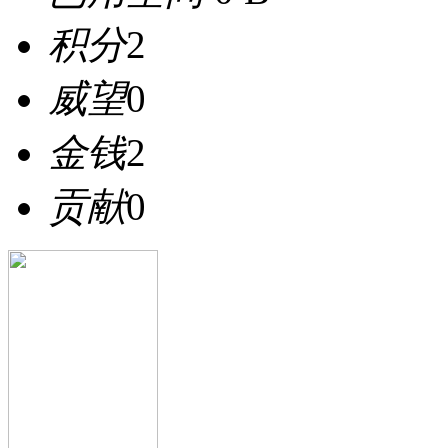
积分
2
威望
0
金钱
2
贡献
0