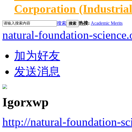
Corporation (Industria
搜索
热搜:
Academic Merits
搜索
natural-foundation-science.
加为好友
发送消息
Igorxwp
http://natural-foundation-s