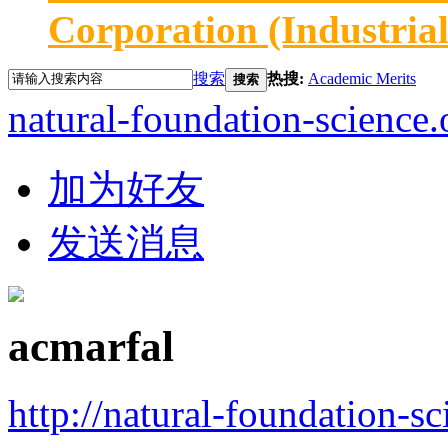
Corporation (Industria
搜索
热搜:
Academic Merits
搜索
natural-foundation-science.
加为好友
发送消息
acmarfal
http://natural-foundation-s