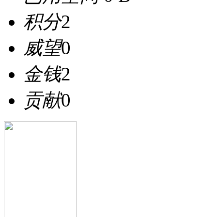
积分
2
威望
0
金钱
2
贡献
0