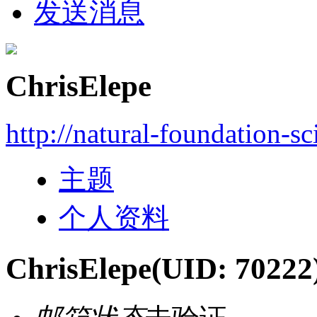
发送消息
ChrisElepe
http://natural-foundation-s
主题
个人资料
ChrisElepe
(UID: 70222