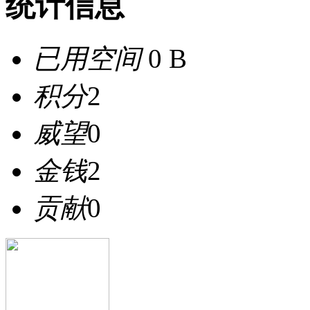
统计信息
已用空间
0 B
积分
2
威望
0
金钱
2
贡献
0