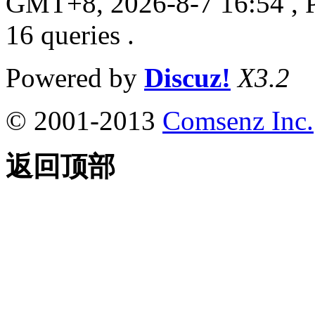
GMT+8, 2026-8-7 16:54
, 
16 queries .
Powered by
Discuz!
X3.2
© 2001-2013
Comsenz Inc.
返回顶部