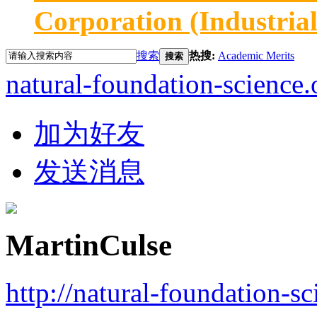
Corporation (Industria
搜索
热搜:
Academic Merits
搜索
natural-foundation-science.
加为好友
发送消息
MartinCulse
http://natural-foundation-s