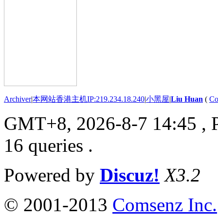
Archiver
|
本网站香港主机IP:219.234.18.240
|
小黑屋
|
Liu Huan
(
Co
GMT+8, 2026-8-7 14:45
, 
16 queries .
Powered by
Discuz!
X3.2
© 2001-2013
Comsenz Inc.