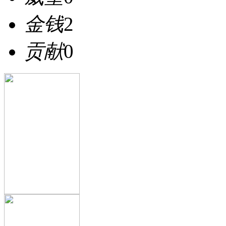
金钱
2
贡献
0