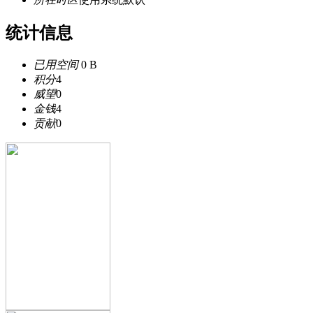
统计信息
已用空间
0 B
积分
4
威望
0
金钱
4
贡献
0