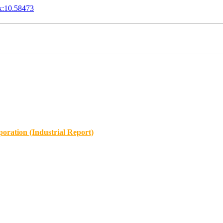
x:10.58473
oration (Industrial Report)