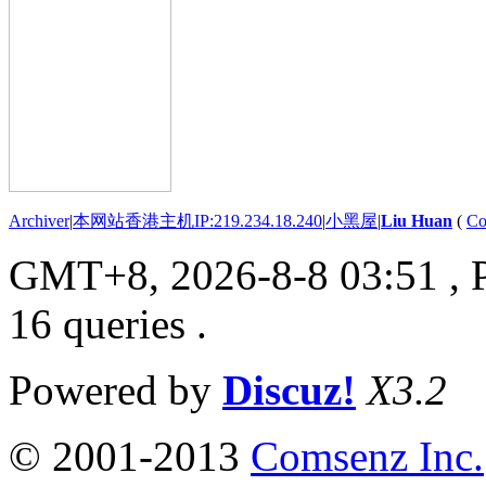
Archiver
|
本网站香港主机IP:219.234.18.240
|
小黑屋
|
Liu Huan
(
Co
GMT+8, 2026-8-8 03:51
, 
16 queries .
Powered by
Discuz!
X3.2
© 2001-2013
Comsenz Inc.