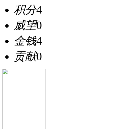
积分
4
威望
0
金钱
4
贡献
0