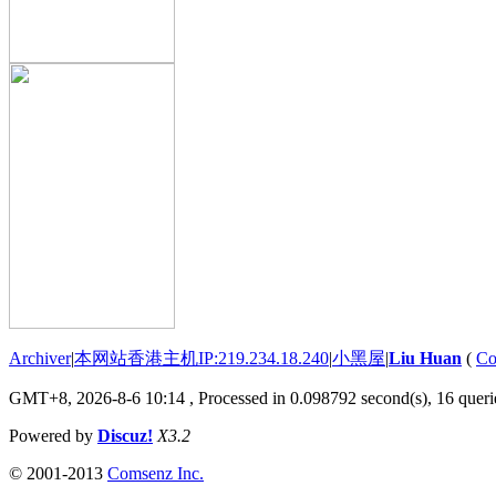
Archiver
|
本网站香港主机IP:219.234.18.240
|
小黑屋
|
Liu Huan
(
Co
GMT+8, 2026-8-6 10:14
, Processed in 0.098792 second(s), 16 querie
Powered by
Discuz!
X3.2
© 2001-2013
Comsenz Inc.