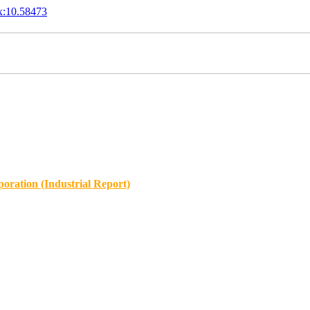
x:10.58473
oration (Industrial Report)