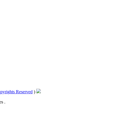
pyrights Reserved
)
s .