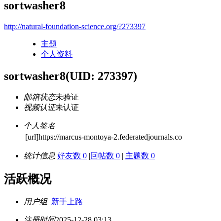
sortwasher8
http://natural-foundation-science.org/?273397
主题
个人资料
sortwasher8
(UID: 273397)
邮箱状态
未验证
视频认证
未认证
个人签名
[url]https://marcus-montoya-2.federatedjournals.co
统计信息
好友数 0
|
回帖数 0
|
主题数 0
活跃概况
用户组
新手上路
注册时间
2025-12-28 03:13