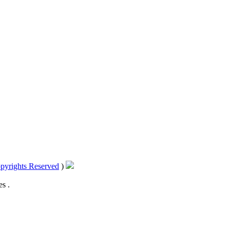
pyrights Reserved
)
s .