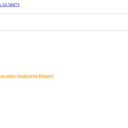
x:10.58473
oration (Industrial Report)