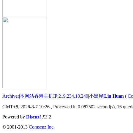
Archiver
|
本网站香港主机IP:219.234.18.240
|
小黑屋
|
Liu Huan
(
Co
GMT+8, 2026-8-7 10:26
, Processed in 0.087502 second(s), 16 querie
Powered by
Discuz!
X3.2
© 2001-2013
Comsenz Inc.