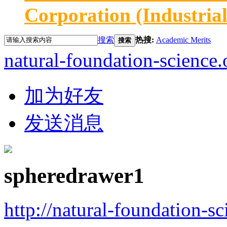
Corporation (Industria
搜索
热搜:
Academic Merits
搜索
natural-foundation-science.
加为好友
发送消息
spheredrawer1
http://natural-foundation-s