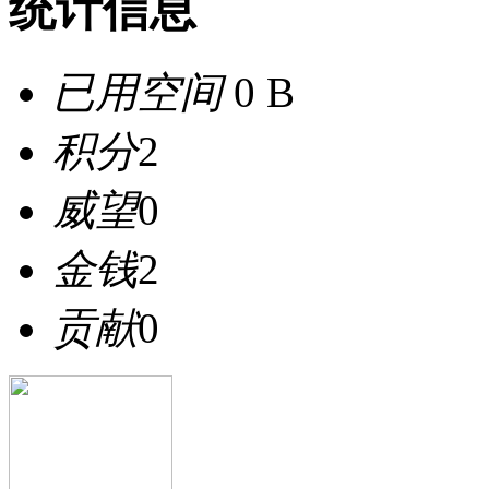
统计信息
已用空间
0 B
积分
2
威望
0
金钱
2
贡献
0