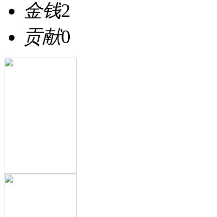
金钱
2
贡献
0