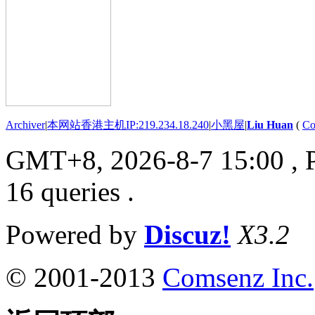
Archiver
|
本网站香港主机IP:219.234.18.240
|
小黑屋
|
Liu Huan
(
Co
GMT+8, 2026-8-7 15:00
, 
16 queries .
Powered by
Discuz!
X3.2
© 2001-2013
Comsenz Inc.