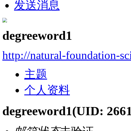
发送消息
degreeword1
http://natural-foundation-s
主题
个人资料
degreeword1
(UID: 266