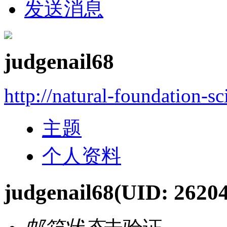
发送消息
judgenail68
http://natural-foundation-s
主题
个人资料
judgenail68
(UID: 2620