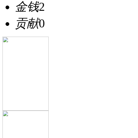
金钱
2
贡献
0