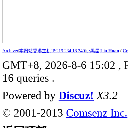
Archiver
|
本网站香港主机IP:219.234.18.240
|
小黑屋
|
Liu Huan
(
Co
GMT+8, 2026-8-6 15:02
, 
16 queries .
Powered by
Discuz!
X3.2
© 2001-2013
Comsenz Inc.