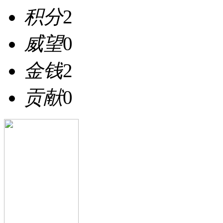
积分
2
威望
0
金钱
2
贡献
0