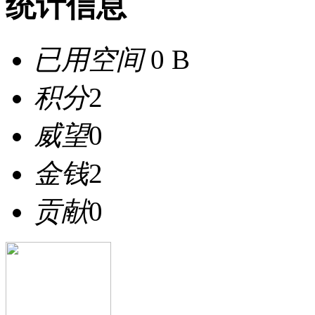
统计信息
已用空间
0 B
积分
2
威望
0
金钱
2
贡献
0