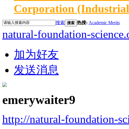
Corporation (Industria
搜索
热搜:
Academic Merits
搜索
natural-foundation-science.
加为好友
发送消息
emerywaiter9
http://natural-foundation-s