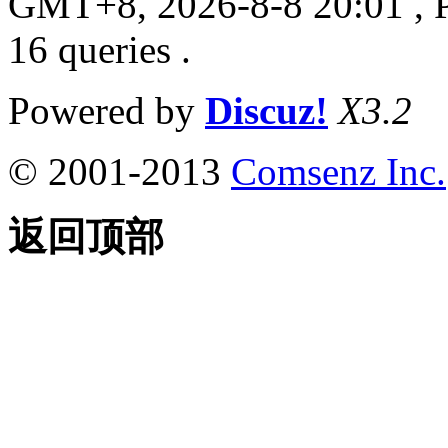
GMT+8, 2026-8-8 20:01
, 
16 queries .
Powered by
Discuz!
X3.2
© 2001-2013
Comsenz Inc.
返回顶部