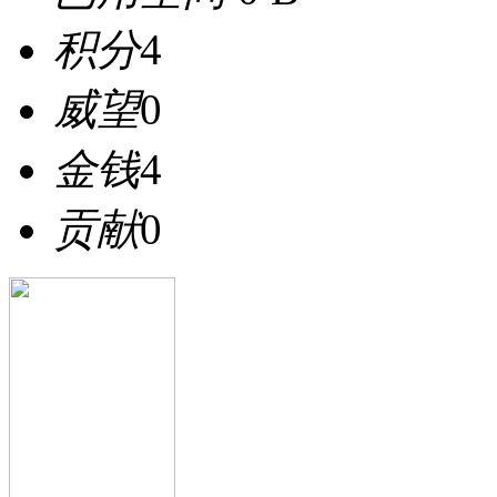
积分
4
威望
0
金钱
4
贡献
0