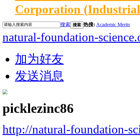
Corporation (Industria
搜索
热搜:
Academic Merits
搜索
natural-foundation-science.
加为好友
发送消息
picklezinc86
http://natural-foundation-s