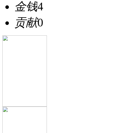
金钱
4
贡献
0