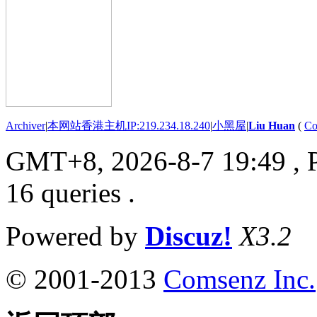
Archiver
|
本网站香港主机IP:219.234.18.240
|
小黑屋
|
Liu Huan
(
Co
GMT+8, 2026-8-7 19:49
, 
16 queries .
Powered by
Discuz!
X3.2
© 2001-2013
Comsenz Inc.