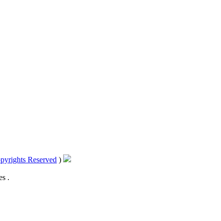
pyrights Reserved
)
s .