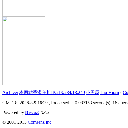
Archiver
|
本网站香港主机IP:219.234.18.240
|
小黑屋
|
Liu Huan
(
Co
GMT+8, 2026-8-9 16:29
, Processed in 0.087153 second(s), 16 querie
Powered by
Discuz!
X3.2
© 2001-2013
Comsenz Inc.