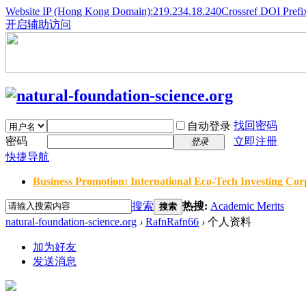
Website IP (Hong Kong Domain):219.234.18.240
Crossref DOI Prefi
开启辅助访问
找回密码
自动登录
密码
立即注册
登录
快捷导航
Business Promotion: International Eco-Tech Investing Corp
搜索
热搜:
Academic Merits
搜索
natural-foundation-science.org
›
RafnRafn66
›
个人资料
加为好友
发送消息