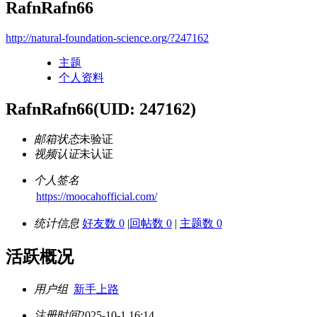
RafnRafn66
http://natural-foundation-science.org/?247162
主题
个人资料
RafnRafn66
(UID: 247162)
邮箱状态
未验证
视频认证
未认证
个人签名
https://moocahofficial.com/
统计信息
好友数 0
|
回帖数 0
|
主题数 0
活跃概况
用户组
新手上路
注册时间
2025-10-1 16:14