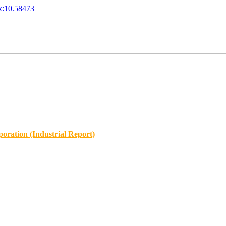
x:10.58473
oration (Industrial Report)