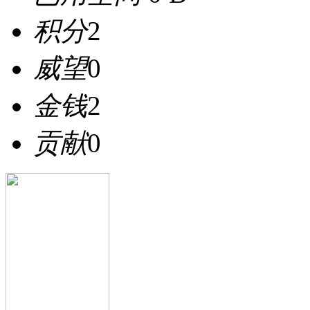
积分
2
威望
0
金钱
2
贡献
0