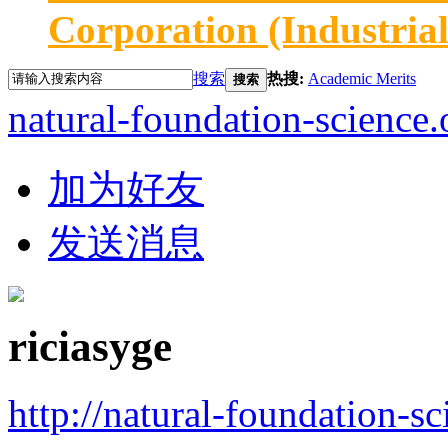
Corporation (Industria
搜索
热搜:
Academic Merits
搜索
natural-foundation-science.
加为好友
发送消息
riciasyge
http://natural-foundation-s