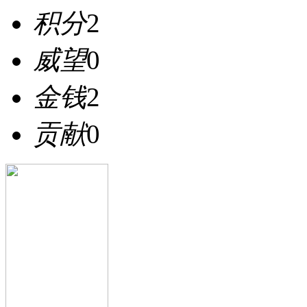
积分
2
威望
0
金钱
2
贡献
0