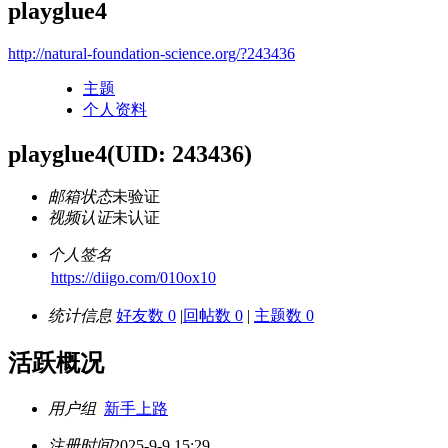
playglue4
http://natural-foundation-science.org/?243436
主题
个人资料
playglue4
(UID: 243436)
邮箱状态
未验证
视频认证
未认证
个人签名
https://diigo.com/010ox10
统计信息
好友数 0
|
回帖数 0
|
主题数 0
活跃概况
用户组
新手上路
注册时间
2025-9-9 15:29