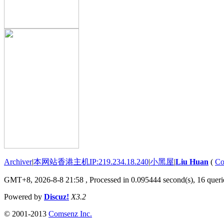
Archiver
|
本网站香港主机IP:219.234.18.240
|
小黑屋
|
Liu Huan
(
Co
GMT+8, 2026-8-8 21:58
, Processed in 0.095444 second(s), 16 querie
Powered by
Discuz!
X3.2
© 2001-2013
Comsenz Inc.