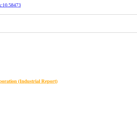
x:10.58473
oration (Industrial Report)