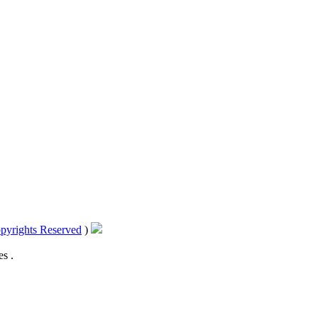
pyrights Reserved
)
s .