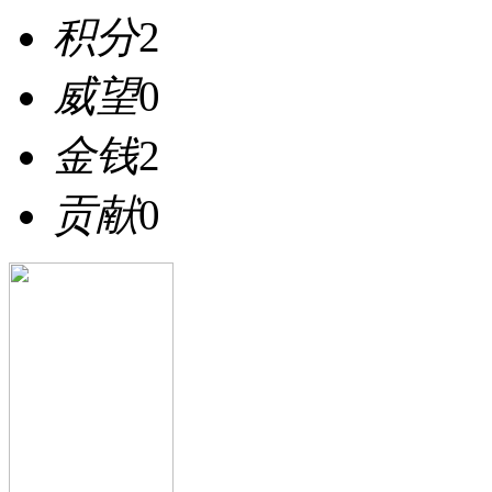
积分
2
威望
0
金钱
2
贡献
0