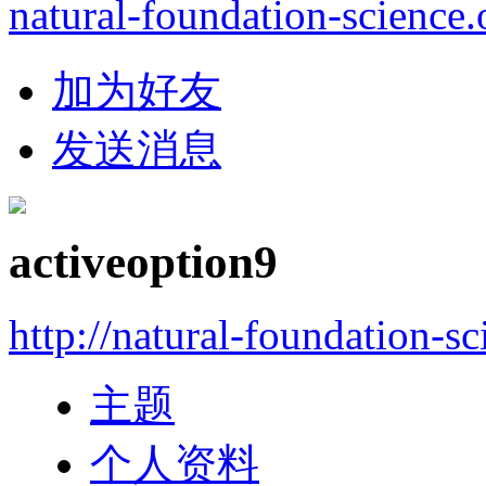
natural-foundation-science.
加为好友
发送消息
activeoption9
http://natural-foundation-s
主题
个人资料