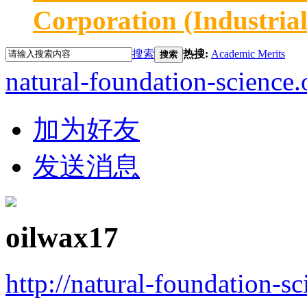
Corporation (Industria
搜索
热搜:
Academic Merits
搜索
natural-foundation-science.
加为好友
发送消息
oilwax17
http://natural-foundation-s