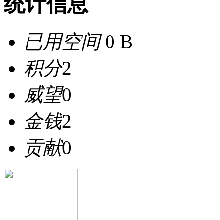
统计信息
已用空间
0 B
积分
2
威望
0
金钱
2
贡献
0