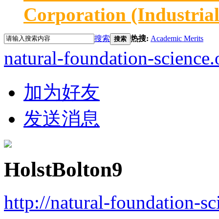
Corporation (Industria
搜索
热搜:
Academic Merits
搜索
natural-foundation-science.
加为好友
发送消息
HolstBolton9
http://natural-foundation-s