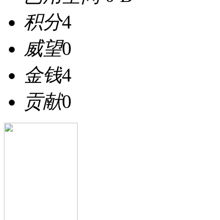
积分
4
威望
0
金钱
4
贡献
0