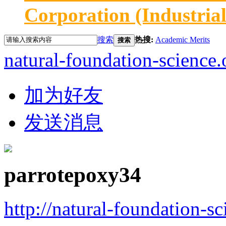
Corporation (Industria
搜索
热搜:
Academic Merits
搜索
natural-foundation-science.
加为好友
发送消息
parrotepoxy34
http://natural-foundation-s