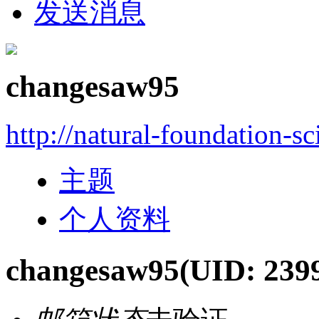
发送消息
changesaw95
http://natural-foundation-s
主题
个人资料
changesaw95
(UID: 239