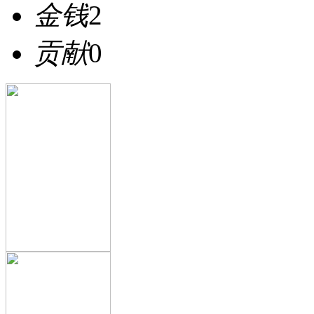
金钱
2
贡献
0