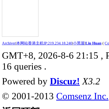
Archiver
|
本网站香港主机IP:219.234.18.240
|
小黑屋
|
Liu Huan
(
Co
GMT+8, 2026-8-6 21:15
, 
16 queries .
Powered by
Discuz!
X3.2
© 2001-2013
Comsenz Inc.