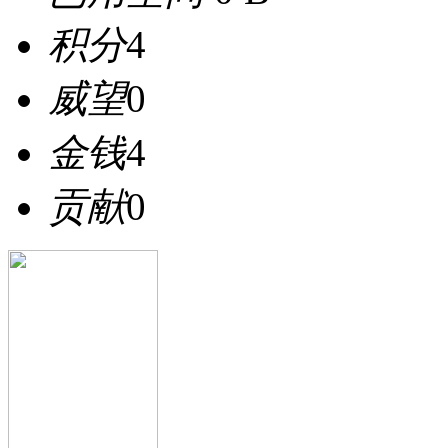
积分
4
威望
0
金钱
4
贡献
0