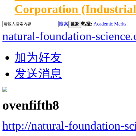
Corporation (Industria
搜索
热搜:
Academic Merits
搜索
natural-foundation-science.
加为好友
发送消息
ovenfifth8
http://natural-foundation-s