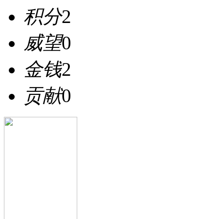
积分
2
威望
0
金钱
2
贡献
0