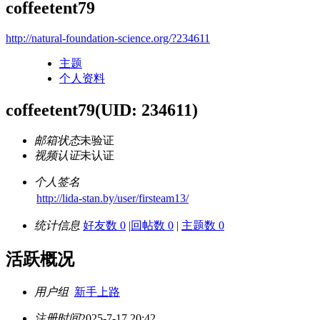
coffeetent79
http://natural-foundation-science.org/?234611
主题
个人资料
coffeetent79
(UID: 234611)
邮箱状态
未验证
视频认证
未认证
个人签名
http://lida-stan.by/user/firsteam13/
统计信息
好友数 0
|
回帖数 0
|
主题数 0
活跃概况
用户组
新手上路
注册时间
2025-7-17 20:42