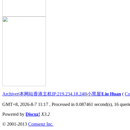
Archiver
|
本网站香港主机IP:219.234.18.240
|
小黑屋
|
Liu Huan
(
Co
GMT+8, 2026-8-7 11:17
, Processed in 0.087461 second(s), 16 querie
Powered by
Discuz!
X3.2
© 2001-2013
Comsenz Inc.