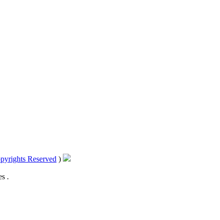
pyrights Reserved
)
s .