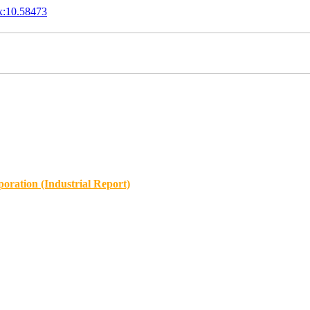
x:10.58473
oration (Industrial Report)