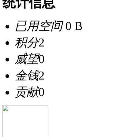
统计信息
已用空间
0 B
积分
2
威望
0
金钱
2
贡献
0