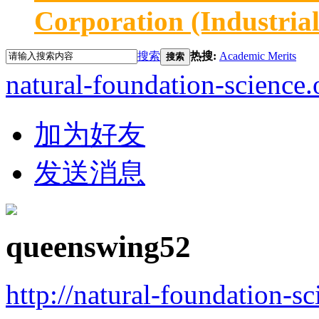
Corporation (Industria
搜索
热搜:
Academic Merits
搜索
natural-foundation-science.
加为好友
发送消息
queenswing52
http://natural-foundation-s